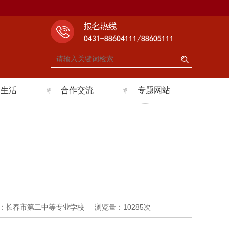
园生活
合作交流
专题网站
园环境
对外交流
招生信息
团活动
国际合作
实习实训基地建设项
生风采
社会服务
目
理健康
校园文化建设
全宣传周
职教宣传月
：长春市第二中等专业学校
浏览量：
10285次
精神文明建设