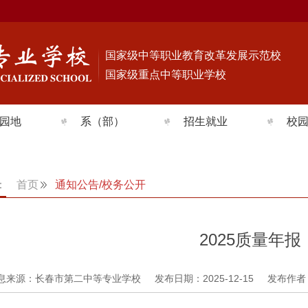
国家级中等职业教育改革发展示范校
国家级重点中等职业学校
园地
系（部）
招生就业
校
动态
护理系
招生问答
校
建设
医学技术系
招生简章
社
：
首页
通知公告/校务公开
活动
信息技术系
专业介绍
学
风采
公共基础部
校园环境
心
2025质量年报
就业信息
网络安
息来源：长春市第二中等专业学校
发布日期：2025-12-15
发布作者
优秀毕业生