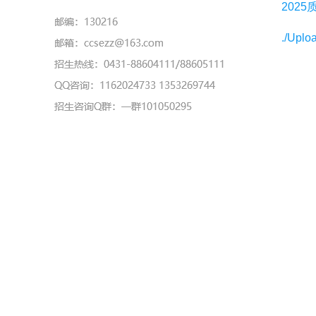
202
./Uplo