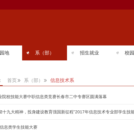
园地
系（部）
招生就业
校
动态
护理系
招生问答
校
建设
医学技术系
招生简章
社
：
首页
系（部）
信息技术系
活动
信息技术系
专业介绍
学
职业院校技能大赛中职信息类竞赛长春市二中专赛区圆满落幕
风采
公共基础部
校园环境
心
彻十九大精神，投身建设教育强国新征程”2017年信息技术专业部学生技
就业信息
网络安
优秀毕业生
-信息类学生技能大赛