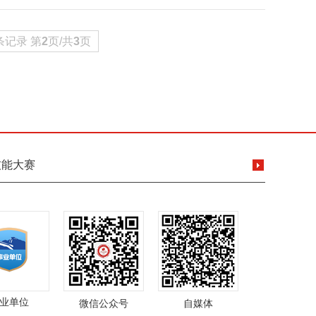
条记录 第
2
页/共
3
页
技能大赛
业单位
微信公众号
自媒体