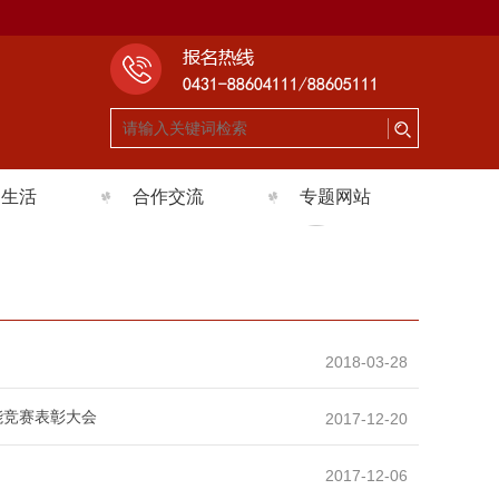
园生活
合作交流
专题网站
园环境
对外交流
招生信息
团活动
国际合作
实习实训基地建设项
生风采
社会服务
目
2018-03-28
理健康
校园文化建设
能竞赛表彰大会
2017-12-20
全宣传周
职教宣传月
精神文明建设
2017-12-06